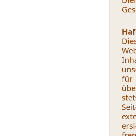
Die
Ges
Haf
Die
Web
Inh
uns
für
übe
ste
Sei
ext
ers
fre