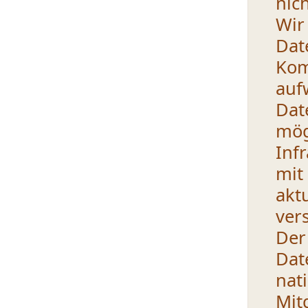
nic
Wi
Dat
Kom
auf
Dat
mög
Inf
mi
ak
ver
De
Dat
na
Mi