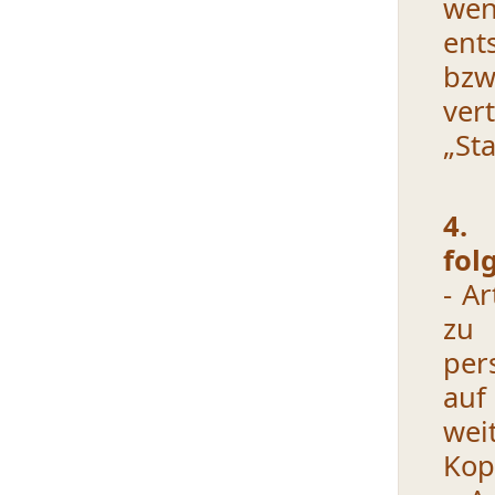
wen
ent
bzw
ver
„St
4. 
fol
- A
zu
per
auf
wei
Kop