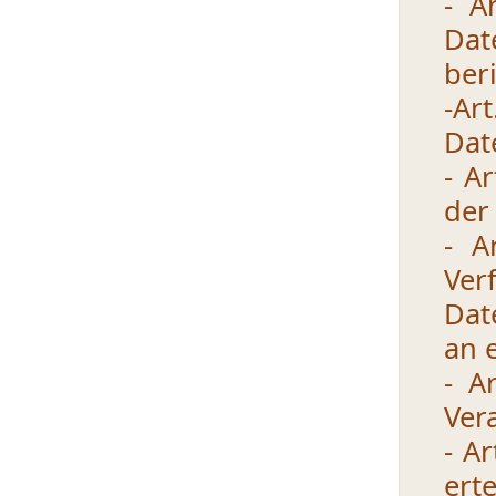
- A
Da
ber
-Ar
Dat
- A
der
- A
Ver
Dat
an 
- A
Ver
- A
ert