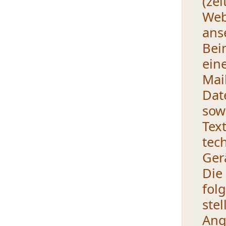
(ze
Web
ans
Bei
ein
Mai
Dat
sow
Te
tec
Ger
Di
fol
ste
Ang