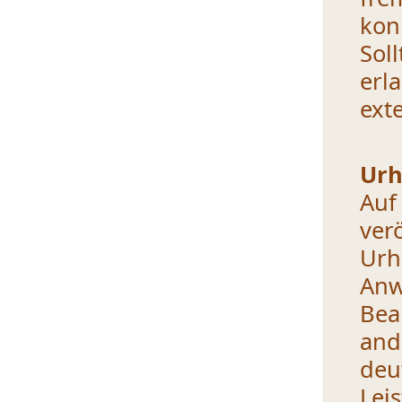
kon
Sol
erl
ext
Urh
Auf
ver
Ur
Anw
Bea
and
d
Lei