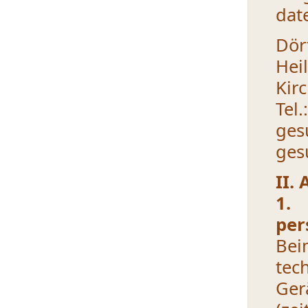
dat
Dö
Hei
Kir
Tel
ge
ges
II.
1.
per
Be
tec
Ger