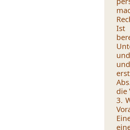
per
mac
Rec
Ist
be
Unt
und
und
ers
Abs
die
3. 
Vor
Ein
ein