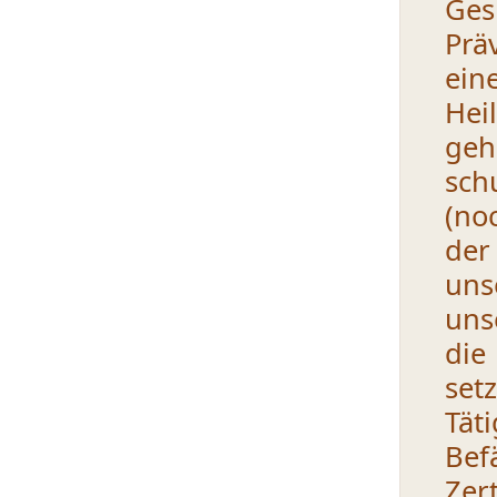
Ges
Prä
ein
Hei
ge
sch
(no
der
uns
uns
die
set
Tät
Bef
Zer