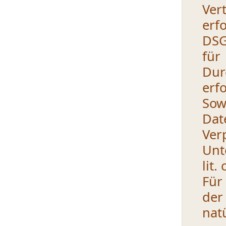
Ver
erf
DSG
fü
Dur
erfo
Sow
Dat
Ver
Unt
lit
Für
der
nat