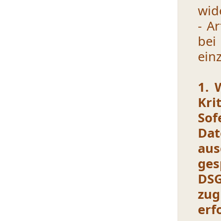
wid
- A
bei
ein
1. 
Kri
So
Dat
aus
ges
DSG
zu
erf