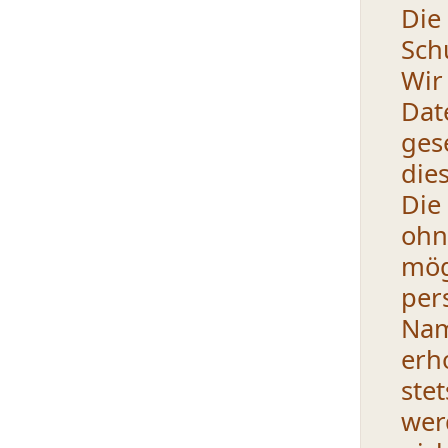
Die
Sch
Wir
Dat
ges
die
Die
oh
mö
per
Nam
erh
ste
wer