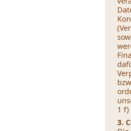
ver
D
Kon
(Ve
sow
wer
Fin
daf
Ver
bzw
ord
uns
1 f)
3. 