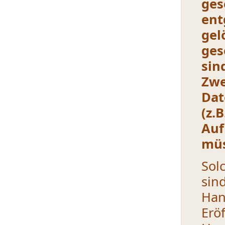
ge
ent
gel
ges
sin
Zwe
Dat
(
z
Auf
müs
Sol
sin
Ha
Erö