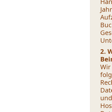
Han
Jah
Au
Bu
Ges
Unt
2. 
Bei
Wir
fol
Re
Dat
und
Hos