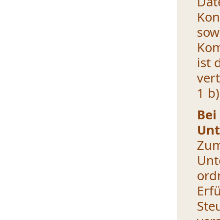
D
Kon
sow
Kom
ist
ver
1 b
Be
Unt
Zu
Unt
or
Erf
Ste