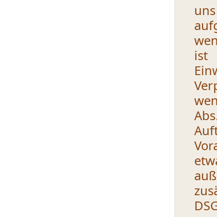
uns
auf
wen
ist
Ein
Ver
wen
Abs
Auf
Vor
etw
auß
zus
DSG