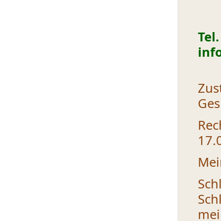
Tel
inf
Zu
Ge
Rec
17.
Mei
Sc
Sch
mei