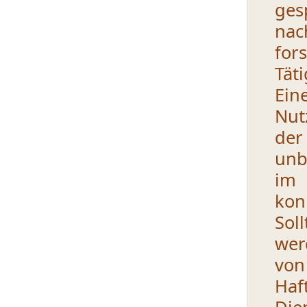
ges
nac
for
Tät
Ei
Nut
der
unb
im
kon
Sol
wer
von
Haf