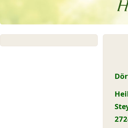
D
p
Hei
Ste
2