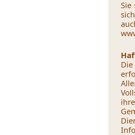
Sie
sic
auc
www
Haf
Die
erf
All
Vol
ihr
Ge
Die
In