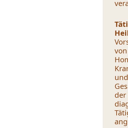
ver
Tät
Hei
Vor
von
Hom
Kra
und
Ges
de
dia
Tä
ang