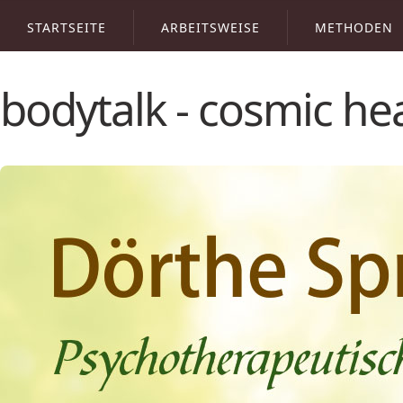
STARTSEITE
ARBEITSWEISE
METHODEN
bodytalk - cosmic he