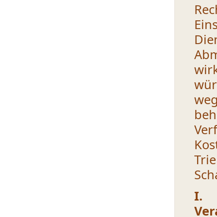
Rec
Ein
Di
Ab
wir
wür
weg
be
Ver
Kos
Tri
Sch
I.
Ver