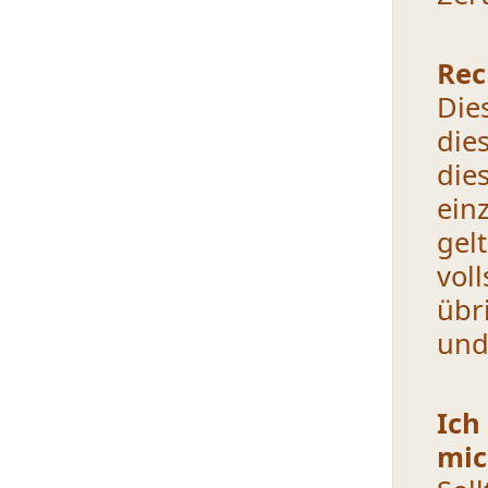
Rec
Die
die
die
ein
gel
vol
übr
und
Ich
mi