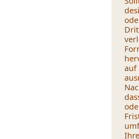
Sol
des
ode
Dri
ver
Fo
her
auf
aus
Nac
das
ode
Fri
umf
Ih