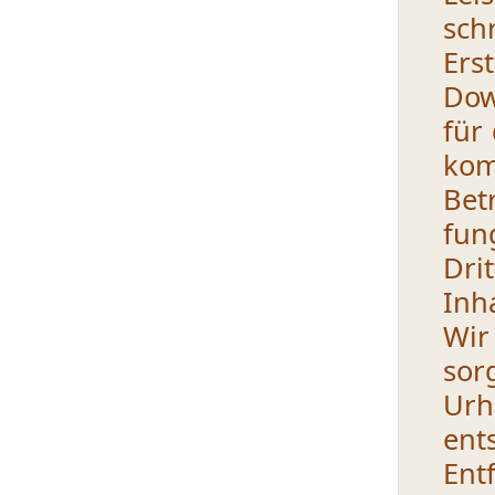
sch
Ers
Dow
für
kom
Bet
fun
Dri
Inh
Wir
sor
Urh
ent
En