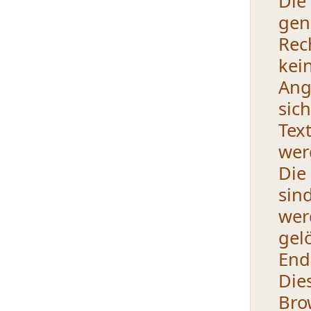
Die
gen
Rec
kei
Ang
sic
Tex
wer
Die
sin
wer
gel
End
Die
Br